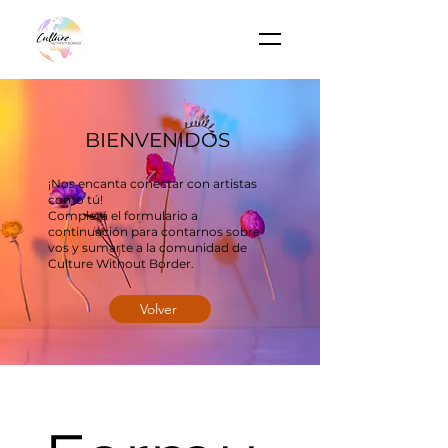
BIENVENIDOS
¡Nos encanta conectar con artistas
como tú!
Completá el formulario a
continuación para contarnos sobre
vos y sumarte a la comunidad de
Culture Without Border.
Volver