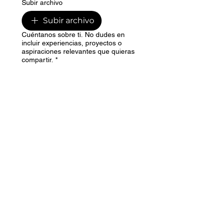
Subir archivo
Subir archivo
Cuéntanos sobre ti. No dudes en
incluir experiencias, proyectos o
aspiraciones relevantes que quieras
compartir.
*
Comparte tus enlaces de redes
sociales y sitio web (por ejemplo,
Instagram, LinkedIn, portafolio)
¿Cuál es tu enfoque artístico?
Enviar