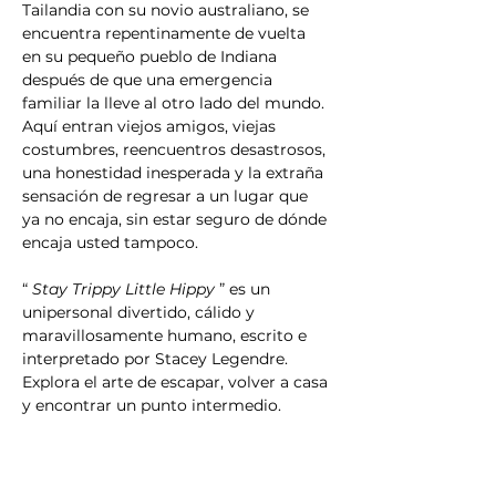
Tailandia con su novio australiano, se 
encuentra repentinamente de vuelta 
en su pequeño pueblo de Indiana 
después de que una emergencia 
familiar la lleve al otro lado del mundo. 
Aquí entran viejos amigos, viejas 
costumbres, reencuentros desastrosos, 
una honestidad inesperada y la extraña 
sensación de regresar a un lugar que 
ya no encaja, sin estar seguro de dónde 
encaja usted tampoco.
“ 
Stay Trippy Little Hippy
 ” es un 
unipersonal divertido, cálido y 
maravillosamente humano, escrito e 
interpretado por Stacey Legendre. 
Explora el arte de escapar, volver a casa 
y encontrar un punto intermedio.
Espere risas, verdad, caos, ternura y 
todo lo demás: lo más destacado de 