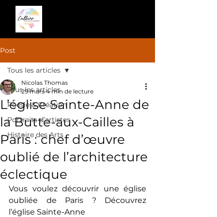
Post
Tous les articles
Nicolas Thomas
Tous les articles
29 mars
4 min de lecture
L’église Sainte-Anne de
Poésie & Création
la Butte-aux-Cailles à
Portraits d’artistes
Histoire des Arts
Paris : chef d’œuvre
oublié de l’architecture
éclectique
Vous voulez découvrir une église 
oubliée de Paris ? Découvrez 
l’église Sainte-Anne