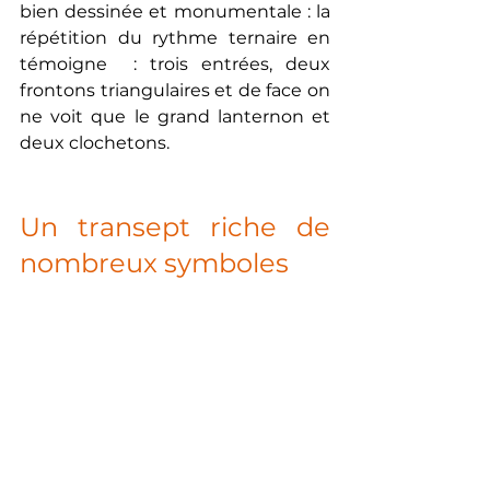
bien dessinée et monumentale : la 
répétition du rythme ternaire en 
témoigne  : trois entrées, deux 
frontons triangulaires et de face on 
ne voit que le grand lanternon et 
deux clochetons.
Un transept riche de 
nombreux symboles
Bobin termine l’église par la 
construction du transept et du 
chevet. Le transept est coiffé d’une 
coupole sur tambour octogonal 
proche des églises françaises du 
XVIIe siècle. Le tambour permet de 
surélever le dôme en préservant sa 