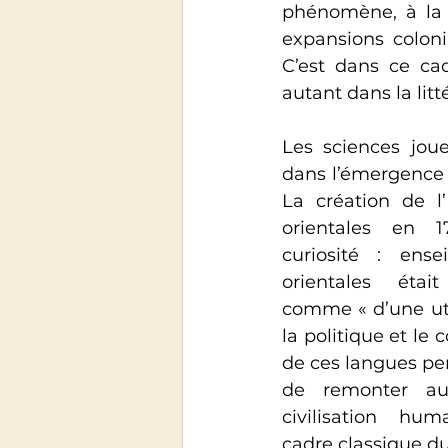
phénomène, à la f
expansions coloni
C’est dans ce ca
autant dans la lit
Les sciences joue
dans l’émergence
La création de l’
orientales en 17
curiosité : ense
orientales était
comme « d’une uti
la politique et le
de ces langues pe
de remonter aux
civilisation hum
cadre classique du