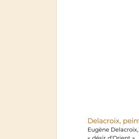
Delacroix, pein
Eugène Delacroix, 
« désir d’Orient ».