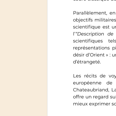
Parallèlement, e
objectifs militaire
scientifique est 
l’
“Description de 
scientifiques t
représentations p
désir d’Orient » :
d’étrangeté.
Les récits de vo
européenne de l
Chateaubriand, La
offre un regard sub
mieux exprimer so