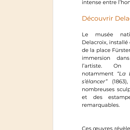
intense entre l’ho
Découvrir Dela
Le musée nati
Delacroix, installé 
de la place Fürste
immersion dans 
l’artiste. On
notamment 
“La 
s’élancer”
 (1863)
nombreuses sculp
et des estampes
remarquables. 
Ces œuvres révèlent