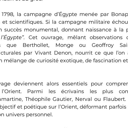
n 1798, la campagne d’Égypte menée par Bonap
s et scientifiques. Si la campagne militaire échoue
un succès monumental, donnant naissance à la p
l’Égypte”.
 Cet ouvrage, mêlant observations d
els que Berthollet, Monge ou Geoffroy Saint
icturales par Vivant Denon, nourrit ce que l’on a
 un mélange de curiosité exotique, de fascination e
yage deviennent alors essentiels pour comprend
’Orient. Parmi les écrivains les plus conn
martine, Théophile Gautier, Nerval ou Flaubert.
jectif et poétique sur l’Orient, déformant parfois l
n univers personnel.