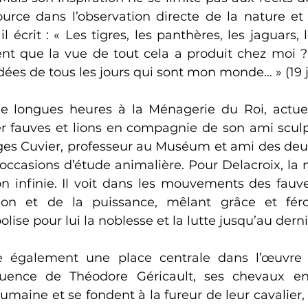
ource dans l’observation directe de la nature et
l écrit : « Les tigres, les panthères, les jaguars, l
t que la vue de tout cela a produit chez moi ?
idées de tous les jours qui sont mon monde… » (19 j
e longues heures à la Ménagerie du Roi, actuel
er fauves et lions en compagnie de son ami scul
es Cuvier, professeur au Muséum et ami des deux a
 occasions d’étude animalière. Pour Delacroix, la 
on infinie. Il voit dans les mouvements des fauves
on et de la puissance, mêlant grâce et féroci
se pour lui la noblesse et la lutte jusqu’au dernie
 également une place centrale dans l’œuvre d
fluence de Théodore Géricault, ses chevaux 
umaine et se fondent à la fureur de leur cavalier, 