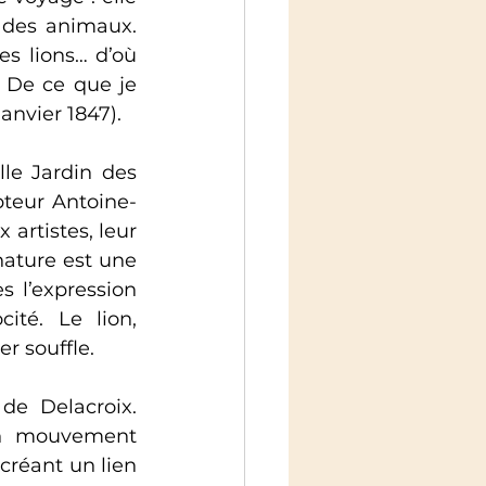
 des animaux. 
es lions… d’où 
 De ce que je 
anvier 1847).
le Jardin des 
pteur Antoine-
rtistes, leur 
nature est une 
 l’expression 
té. Le lion, 
r souffle.
e Delacroix. 
en mouvement 
créant un lien 