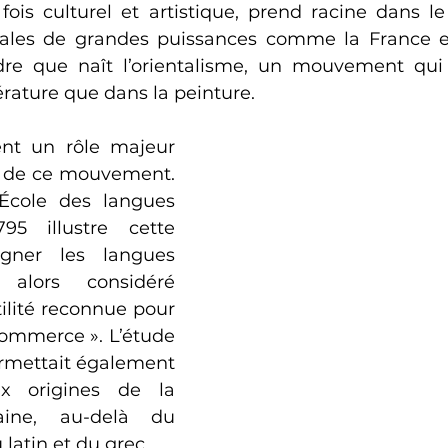
ois culturel et artistique, prend racine dans le
ales de grandes puissances comme la France et 
dre que naît l’orientalisme, un mouvement qui 
térature que dans la peinture.
nt un rôle majeur 
 de ce mouvement. 
École des langues 
95 illustre cette 
igner les langues 
 alors considéré 
lité reconnue pour 
 commerce ». L’étude 
rmettait également 
 origines de la 
aine, au-delà du 
 latin et du grec.