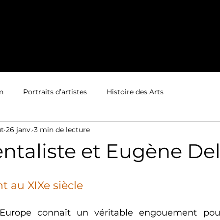
Accueil
Actualité
Projets Annuels
n
Portraits d’artistes
Histoire des Arts
ut
26 janv.
3 min de lecture
ientaliste et Eugène De
nt au XIXe siècle
l’Europe connaît un véritable engouement pour 