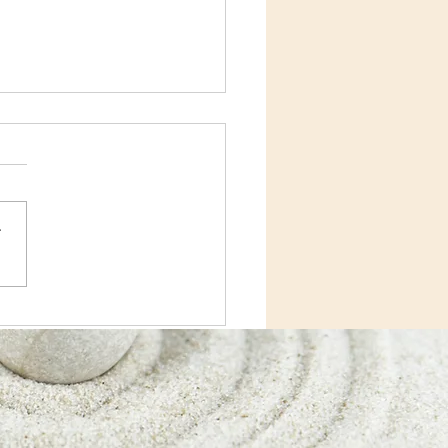
r
rt musulman au Moyen
e des
vansérails