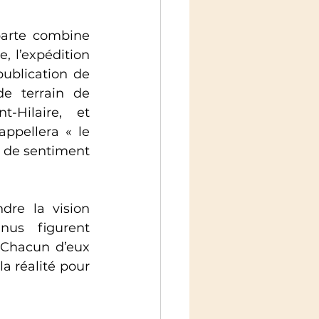
arte combine 
, l’expédition 
ublication de 
e terrain de 
-Hilaire, et 
ppellera « le 
t de sentiment 
re la vision 
us figurent 
 Chacun d’eux 
a réalité pour 