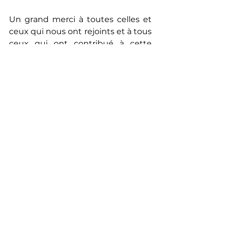
Un grand merci à toutes celles et 
ceux qui nous ont rejoints et à tous 
ceux qui ont contribué à cette 
cause. Pour en savoir plus sur 
Sebastien Pridmore et son travail, 
visitez 
www.spridmore.ch
.
Restez connectés pour nos 
prochains événements !
Voir tout
Posts récents