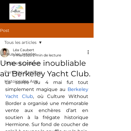
Post
Tous les articles
Léa Caubert
Tous les articles
9 mai 2025
2 min de lecture
Une soirée inoubliable
Poésie & Création
au Berkeley Yacht Club.
Portraits d’artistes
Histoire des Arts
La soirée du 4 mai fut tout 
simplement magique au 
Berkeley 
Yacht Club
, où Culture Without 
Border a organisé une mémorable 
vente aux enchères d’art en 
soutien à la frégate historique 
Hermione. Sur fond de coucher de 