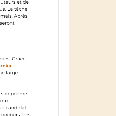
auteurs et de 
us. La tâche 
amais. Après 
seront 
ries. Grâce 
reka, 
ne large 
ir son poème 
otre 
ue candidat 
concours, lors 