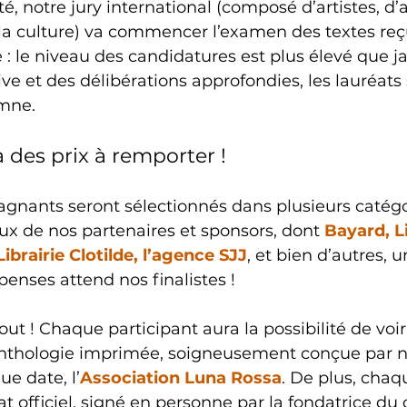
té, notre jury international (composé d’artistes, d’
la culture) va commencer l’examen des textes reç
 : le niveau des candidatures est plus élevé que j
ive et des délibérations approfondies, les lauréats 
mne.
a des prix à remporter !
agnants seront sélectionnés dans plusieurs catégo
x de nos partenaires et sponsors, dont 
Bayard, Li
Librairie Clotilde, l’agence SJJ
, et bien d’autres, u
ses attend nos finalistes !
tout ! Chaque participant aura la possibilité de vo
nthologie imprimée, soigneusement conçue par n
ue date, l’
Association Luna Rossa
. De plus, chaq
at officiel, signé en personne par la fondatrice du 