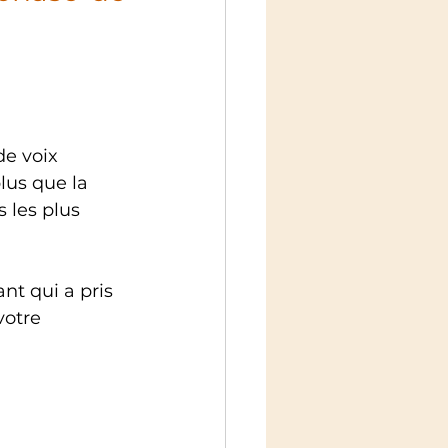
e voix 
lus que la 
 les plus 
t qui a pris 
votre 