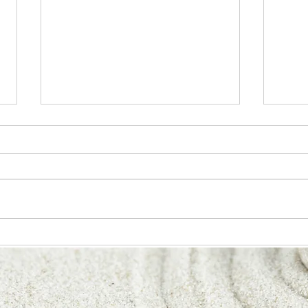
Le Concours de Poésie
Le 14
revient en 2026 Une
Fran
nouvelle édition pour
cartographier le cœur.